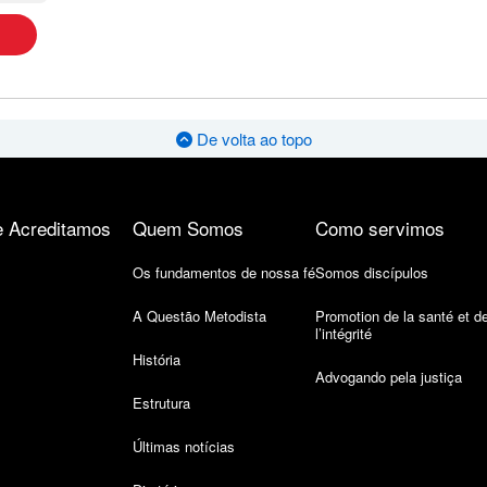
De volta ao topo
 Acreditamos
Quem Somos
Como servimos
Os fundamentos de nossa fé
Somos discípulos
A Questão Metodista
Promotion de la santé et d
l’intégrité
História
Advogando pela justiça
Estrutura
Últimas notícias