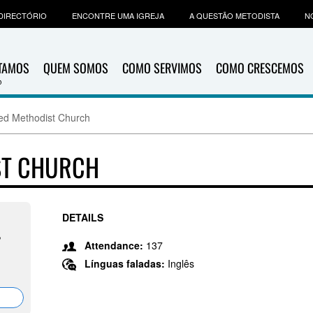
DIRECTÓRIO
ENCONTRE UMA IGREJA
A QUESTÃO METODISTA
N
ITAMOS
QUEM SOMOS
COMO SERVIMOS
COMO CRESCEMOS
ed Methodist Church
ST CHURCH
DETAILS
,
Attendance:
137
Línguas faladas:
Inglês