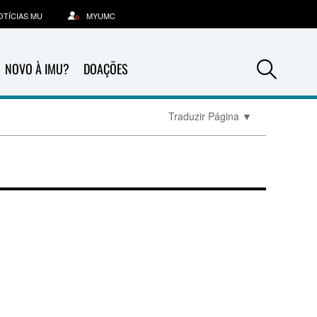
OTÍCIAS MU
MYUMC
Sea
NOVO À IMU?
DOAÇÕES
Traduzir Página
▼