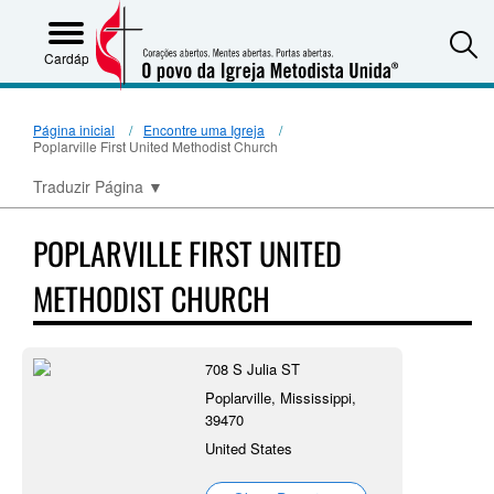
S
Cardápio
Página inicial
Encontre uma Igreja
Poplarville First United Methodist Church
Traduzir Página
▼
POPLARVILLE FIRST UNITED
METHODIST CHURCH
708 S Julia ST
Poplarville, Mississippi,
39470
United States