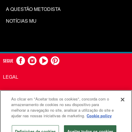
A QUESTÃO METODISTA
NOTÍCIAS MU
SEGUE
LEGAL
Ao clicar em "Aceitar todos os cookies", concorda com o
Comunicações Metodistas Unidas é uma agência da Igreja
armazenamento de cookies no seu dispositivo para
melhorar a navegação no site, analisar a utilização do site e
Metodista Unida
ajudar nas nossas iniciativas de marketing.
Cookie policy
©2026
Comunicações Metodistas Unidas. Todos os direitos
reservados
Definições de cookies
Aceitar todos os cookies