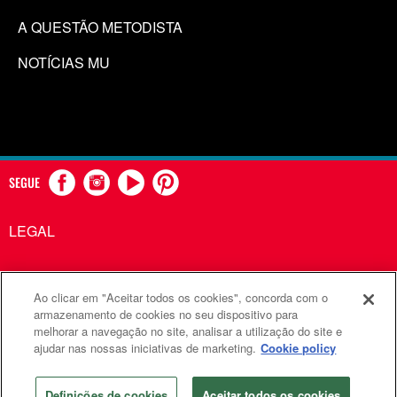
A QUESTÃO METODISTA
NOTÍCIAS MU
SEGUE
LEGAL
Ao clicar em "Aceitar todos os cookies", concorda com o
Comunicações Metodistas Unidas é uma agência da Igreja
armazenamento de cookies no seu dispositivo para
melhorar a navegação no site, analisar a utilização do site e
Metodista Unida
ajudar nas nossas iniciativas de marketing.
Cookie policy
©2026
Comunicações Metodistas Unidas. Todos os direitos
reservados
Definições de cookies
Aceitar todos os cookies