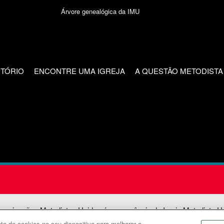
Árvore genealógica da IMU
CTÓRIO
ENCONTRE UMA IGREJA
A QUESTÃO METODISTA
unicações Metodistas Unidas é uma agência da Igreja Metodista U
o de cookies no seu dispositivo para melhorar a