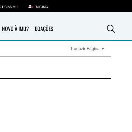
OTÍCIAS MU
MYUMC
Sea
NOVO À IMU?
DOAÇÕES
Traduzir Página
▼