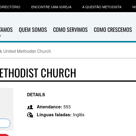
DIRECTÓRIO
ENCONTRE UMA IGREJA
A QUESTÃO METODISTA
N
ITAMOS
QUEM SOMOS
COMO SERVIMOS
COMO CRESCEMOS
rk United Methodist Church
METHODIST CHURCH
DETAILS
Attendance:
553
Línguas faladas:
Inglês