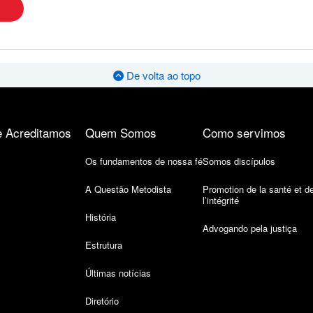
De volta ao topo
 Acreditamos
Quem Somos
Como servimos
Os fundamentos de nossa fé
Somos discípulos
A Questão Metodista
Promotion de la santé et d
l’intégrité
História
Advogando pela justiça
Estrutura
Últimas notícias
Diretório