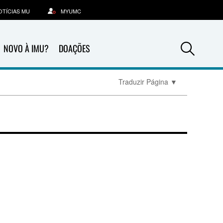
OTÍCIAS MU
MYUMC
Sea
NOVO À IMU?
DOAÇÕES
Traduzir Página
▼