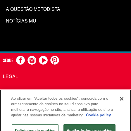
A QUESTÃO METODISTA
NOTÍCIAS MU
SEGUE
LEGAL
Ao clicar em "Aceitar todos os cookies", concorda com o
Comunicações Metodistas Unidas é uma agência da Igreja
armazenamento de cookies no seu dispositivo para
melhorar a navegação no site, analisar a utilização do site e
Metodista Unida
ajudar nas nossas iniciativas de marketing.
Cookie policy
©2026
Comunicações Metodistas Unidas. Todos os direitos
reservados
Definições de cookies
Aceitar todos os cookies