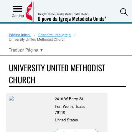
S
Cardápio
Página inicial
Encontre uma Igreja
University United Methodist Church
Traduzir Página
▼
UNIVERSITY UNITED METHODIST
CHURCH
2416 W Berry St
Fort Worth, Texas,
76110
United States