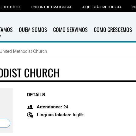
DIRECTÓRIO
ENCONTRE UMA IGREJA
A QUESTÃO METODISTA
N
ITAMOS
QUEM SOMOS
COMO SERVIMOS
COMO CRESCEMOS
United Methodist Church
ODIST CHURCH
DETAILS
Attendance:
24
Línguas faladas:
Inglês