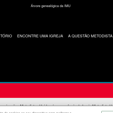
Árvore genealógica da IMU
CTÓRIO
ENCONTRE UMA IGREJA
A QUESTÃO METODISTA
unicações Metodistas Unidas é uma agência da Igreja Metodista U
o de cookies no seu dispositivo para melhorar a