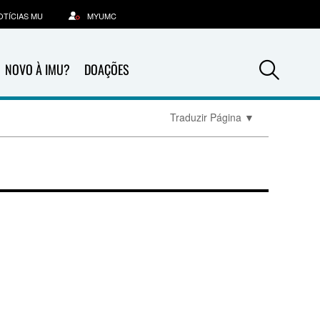
OTÍCIAS MU
MYUMC
Sea
NOVO À IMU?
DOAÇÕES
Traduzir Página
▼