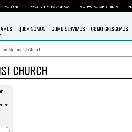
DIRECTÓRIO
ENCONTRE UMA IGREJA
A QUESTÃO METODISTA
N
ITAMOS
QUEM SOMOS
COMO SERVIMOS
COMO CRESCEMOS
ited Methodist Church
DIST CHURCH
an
ntral