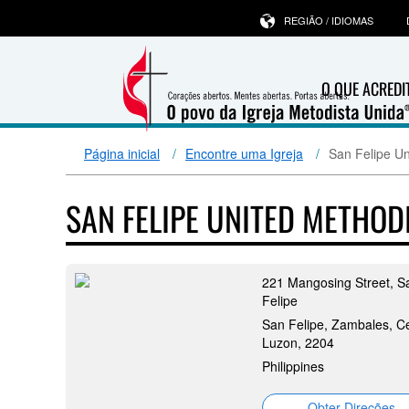
REGIÃO / IDIOMAS
O QUE ACRED
Página inicial
Encontre uma Igreja
San Felipe Un
SAN FELIPE UNITED METHO
221 Mangosing Street, S
Felipe
San Felipe, Zambales, Ce
Luzon, 2204
Philippines
Obter Direções