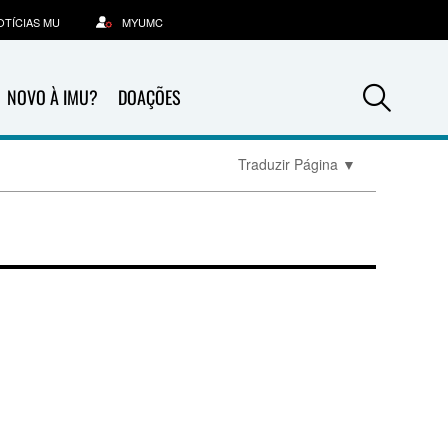
OTÍCIAS MU
MYUMC
Sea
NOVO À IMU?
DOAÇÕES
Traduzir Página
▼