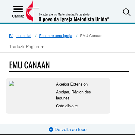
S
Cardápio
Página inicial
Encontre uma Igreja
EMU Canaan
Traduzir Página
▼
EMU CANAAN
Akeikoi Extension
Abidjan, Région des
lagunes
Cote d'Ivoire
De volta ao topo