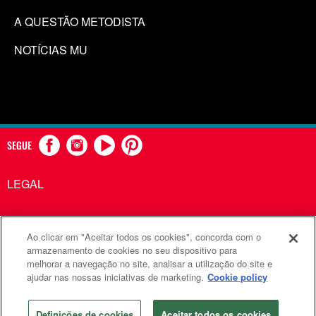
A QUESTÃO METODISTA
NOTÍCIAS MU
SEGUE
LEGAL
Ao clicar em "Aceitar todos os cookies", concorda com o
Comunicações Metodistas Unidas é uma agência da Igreja
armazenamento de cookies no seu dispositivo para
melhorar a navegação no site, analisar a utilização do site e
Metodista Unida
ajudar nas nossas iniciativas de marketing.
Cookie policy
©2026
Comunicações Metodistas Unidas. Todos os direitos
reservados
Definições de cookies
Aceitar todos os cookies