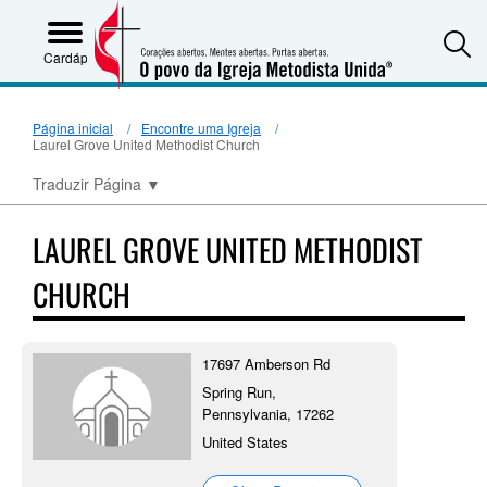
S
Cardápio
Página inicial
Encontre uma Igreja
Laurel Grove United Methodist Church
Traduzir Página
▼
LAUREL GROVE UNITED METHODIST
CHURCH
17697 Amberson Rd
Spring Run,
Pennsylvania, 17262
United States