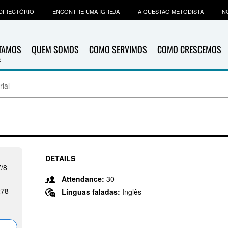
DIRECTÓRIO
ENCONTRE UMA IGREJA
A QUESTÃO METODISTA
N
ITAMOS
QUEM SOMOS
COMO SERVIMOS
COMO CRESCEMOS
ial
DETAILS
/8
Attendance:
30
278
Línguas faladas:
Inglês