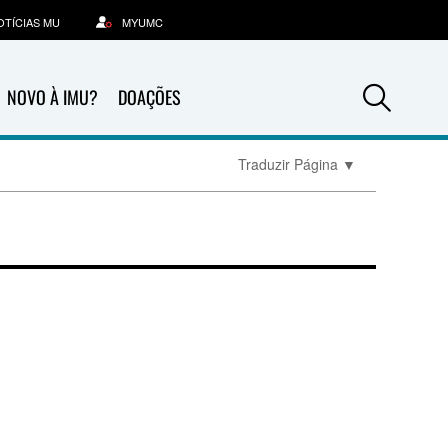
OTÍCIAS MU
MYUMC
Sea
NOVO À IMU?
DOAÇÕES
Traduzir Página
▼