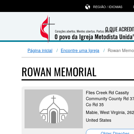
REGIÃO / IDIOMAS
O QUE ACRED
Página inicial
Encontre uma Igreja
Rowan Memor
ROWAN MEMORIAL
Flies Creek Rd Cassity
Community County Rd 37
Co Rd 35
Mabie, West Virginia, 26
United States
Obter Direções