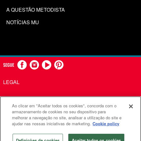
A QUESTÃO METODISTA
NOTÍCIAS MU
SEGUE
LEGAL
Ao clicar em "Aceitar todos os cookies", concorda com o
Comunicações Metodistas Unidas é uma agência da Igreja
armazenamento de cookies no seu dispositivo para
melhorar a navegação no site, analisar a utilização do site e
Metodista Unida
ajudar nas nossas iniciativas de marketing.
Cookie policy
©2026
Comunicações Metodistas Unidas. Todos os direitos
reservados
Definições de cookies
Aceitar todos os cookies