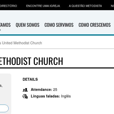
DIRECTÓRIO
ENCONTRE UMA IGREJA
A QUESTÃO METODISTA
N
ITAMOS
QUEM SOMOS
COMO SERVIMOS
COMO CRESCEMOS
lls United Methodist Church
METHODIST CHURCH
DETAILS
a,
Attendance:
25
Línguas faladas:
Inglês