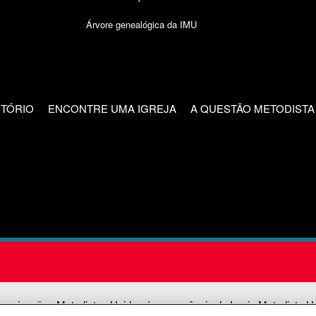
Árvore genealógica da IMU
CTÓRIO
ENCONTRE UMA IGREJA
A QUESTÃO METODISTA
unicações Metodistas Unidas é uma agência da Igreja Metodista U