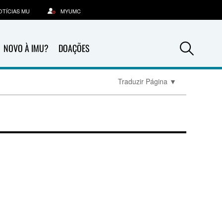
OTÍCIAS MU
MYUMC
Sea
NOVO À IMU?
DOAÇÕES
Traduzir Página
▼