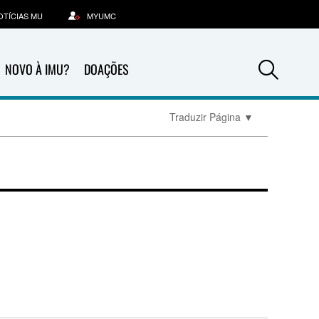
OTÍCIAS MU
MYUMC
Sea
NOVO À IMU?
DOAÇÕES
Traduzir Página
▼