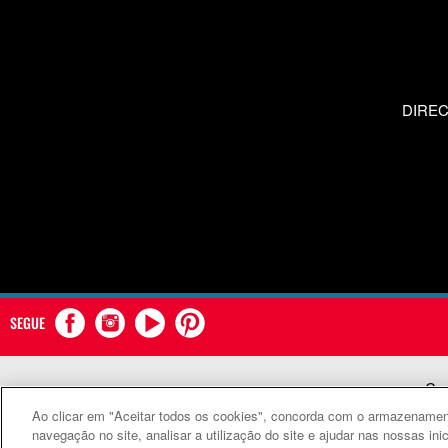
DIRE
SEGUE
Com
Ao clicar em "Aceitar todos os cookies", concorda com o armazenament
©
navegação no site, analisar a utilização do site e ajudar nas nossas ini