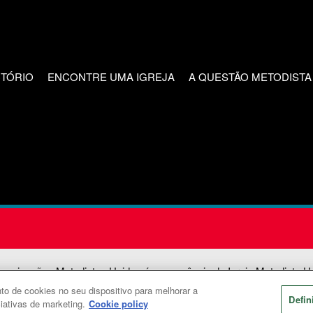
CTÓRIO
ENCONTRE UMA IGREJA
A QUESTÃO METODISTA
unicações Metodistas Unidas é uma agência da Igreja Metodista U
o de cookies no seu dispositivo para melhorar a
2026
Comunicações Metodistas Unidas. Todos os direitos reservad
Defin
ciativas de marketing.
Cookie policy