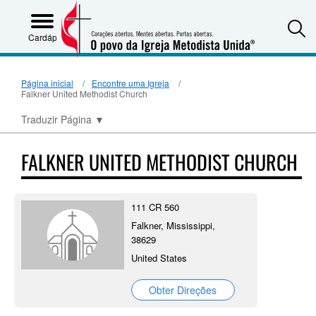
S
Cardápio
Página inicial
Encontre uma Igreja
Falkner United Methodist Church
Traduzir Página
▼
FALKNER UNITED METHODIST CHURCH
111 CR 560
Falkner, Mississippi,
38629
United States
Obter Direções