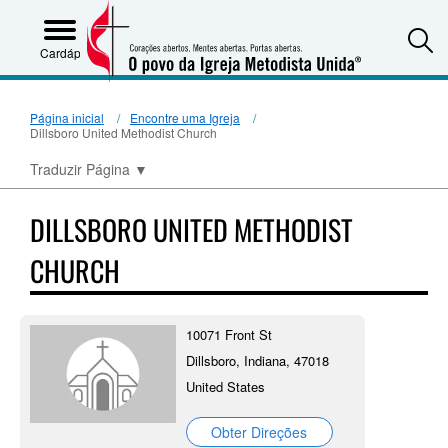
S
Cardápio
Página inicial
Encontre uma Igreja
Dillsboro United Methodist Church
Traduzir Página
▼
DILLSBORO UNITED METHODIST
CHURCH
10071 Front St
Dillsboro, Indiana, 47018
United States
Obter Direções