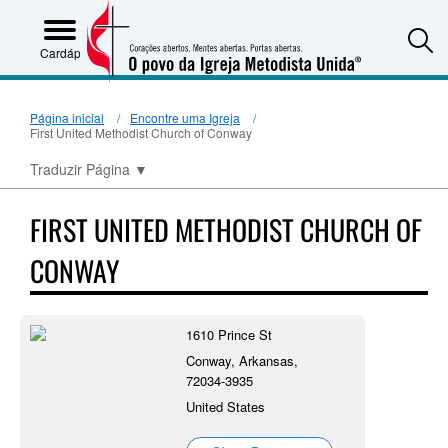
S
Cardápio
Página inicial
Encontre uma Igreja
First United Methodist Church of Conway
Traduzir Página
▼
FIRST UNITED METHODIST CHURCH OF
CONWAY
1610 Prince St
Conway, Arkansas,
72034-3935
United States