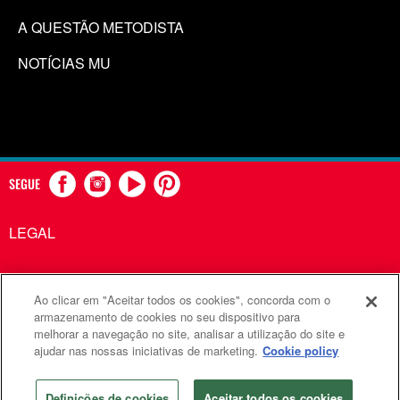
A QUESTÃO METODISTA
NOTÍCIAS MU
SEGUE
LEGAL
Ao clicar em "Aceitar todos os cookies", concorda com o
Comunicações Metodistas Unidas é uma agência da Igreja
armazenamento de cookies no seu dispositivo para
melhorar a navegação no site, analisar a utilização do site e
Metodista Unida
ajudar nas nossas iniciativas de marketing.
Cookie policy
©2026
Comunicações Metodistas Unidas. Todos os direitos
reservados
Definições de cookies
Aceitar todos os cookies