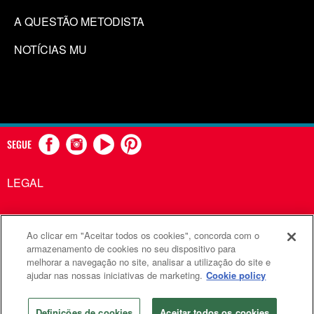
A QUESTÃO METODISTA
NOTÍCIAS MU
SEGUE
LEGAL
Ao clicar em "Aceitar todos os cookies", concorda com o
Comunicações Metodistas Unidas é uma agência da Igreja
armazenamento de cookies no seu dispositivo para
melhorar a navegação no site, analisar a utilização do site e
Metodista Unida
ajudar nas nossas iniciativas de marketing.
Cookie policy
©2026
Comunicações Metodistas Unidas. Todos os direitos
reservados
Definições de cookies
Aceitar todos os cookies