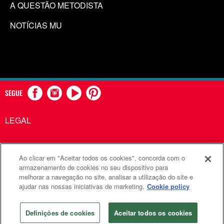
A QUESTÃO METODISTA
NOTÍCIAS MU
SEGUE
LEGAL
Ao clicar em "Aceitar todos os cookies", concorda com o
Comunicações Metodistas Unidas é uma agência da Igreja
armazenamento de cookies no seu dispositivo para
melhorar a navegação no site, analisar a utilização do site e
Metodista Unida
ajudar nas nossas iniciativas de marketing.
Cookie policy
©2026
Comunicações Metodistas Unidas. Todos os direitos
reservados
Definições de cookies
Aceitar todos os cookies