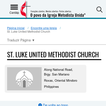
S
Cardápio
Página inicial
Encontre uma Igreja
St. Luke United Methodist Church
Traduzir Página
▼
ST. LUKE UNITED METHODIST CHURCH
Along National Road,
Brgy. San Mariano
Roxas, Oriental Mindoro
Philippines
De volta ao topo