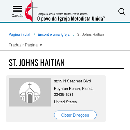
S
Cardápio
Página inicial
Encontre uma Igreja
St. Johns Haitian
Traduzir Página
▼
ST. JOHNS HAITIAN
3215 N Seacrest Blvd
Boynton Beach, Florida,
33435-1531
United States
Obter Direções