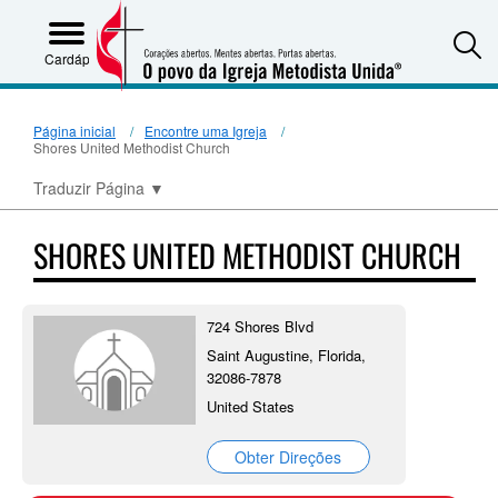
S
Cardápio
Página inicial
Encontre uma Igreja
Shores United Methodist Church
Traduzir Página
▼
SHORES UNITED METHODIST CHURCH
724 Shores Blvd
Saint Augustine, Florida,
32086-7878
United States
Obter Direções