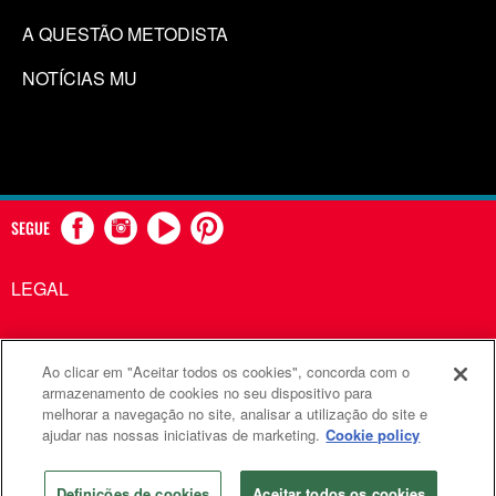
A QUESTÃO METODISTA
NOTÍCIAS MU
SEGUE
LEGAL
Ao clicar em "Aceitar todos os cookies", concorda com o
Comunicações Metodistas Unidas é uma agência da Igreja
armazenamento de cookies no seu dispositivo para
melhorar a navegação no site, analisar a utilização do site e
Metodista Unida
ajudar nas nossas iniciativas de marketing.
Cookie policy
©2026
Comunicações Metodistas Unidas. Todos os direitos
reservados
Definições de cookies
Aceitar todos os cookies