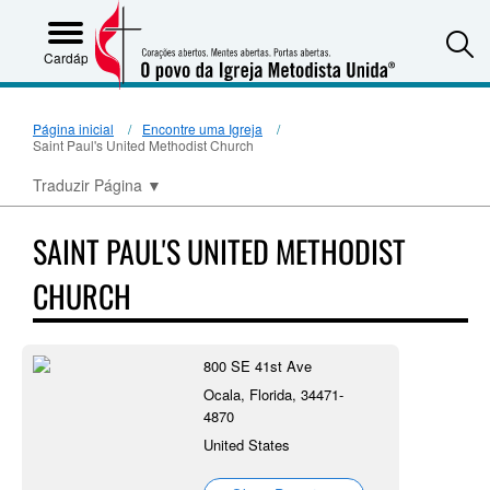
S
Cardápio
Página inicial
Encontre uma Igreja
Saint Paul's United Methodist Church
Traduzir Página
▼
SAINT PAUL'S UNITED METHODIST
CHURCH
800 SE 41st Ave
Ocala, Florida, 34471-
4870
United States