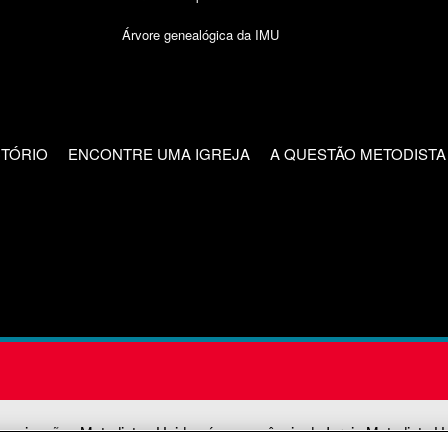
Árvore genealógica da IMU
CTÓRIO
ENCONTRE UMA IGREJA
A QUESTÃO METODISTA
unicações Metodistas Unidas é uma agência da Igreja Metodista U