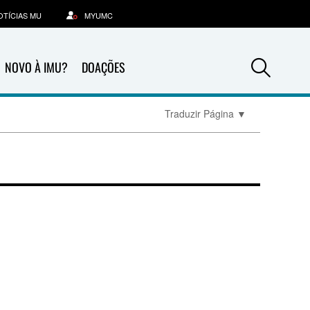
OTÍCIAS MU
MYUMC
Sea
NOVO À IMU?
DOAÇÕES
Traduzir Página
▼