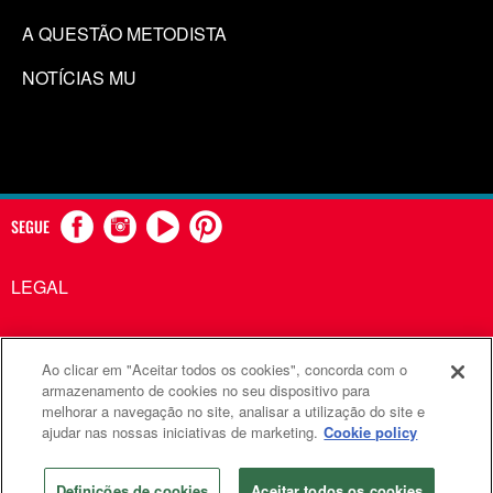
A QUESTÃO METODISTA
NOTÍCIAS MU
SEGUE
LEGAL
Ao clicar em "Aceitar todos os cookies", concorda com o
Comunicações Metodistas Unidas é uma agência da Igreja
armazenamento de cookies no seu dispositivo para
melhorar a navegação no site, analisar a utilização do site e
Metodista Unida
ajudar nas nossas iniciativas de marketing.
Cookie policy
©2026
Comunicações Metodistas Unidas. Todos os direitos
reservados
Definições de cookies
Aceitar todos os cookies