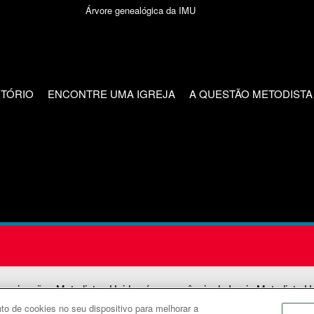
Árvore genealógica da IMU
CTÓRIO
ENCONTRE UMA IGREJA
A QUESTÃO METODISTA
unicações Metodistas Unidas é uma agência da Igreja Metodista U
o de cookies no seu dispositivo para melhorar a
2026
Comunicações Metodistas Unidas. Todos os direitos reservad