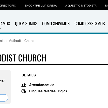
DIRECTÓRIO
ENCONTRE UMA IGREJA
A QUESTÃO METODISTA
N
ITAMOS
QUEM SOMOS
COMO SERVIMOS
COMO CRESCEMOS
nited Methodist Church
ODIST CHURCH
DETAILS
297
Attendance:
35
Línguas faladas:
Inglês