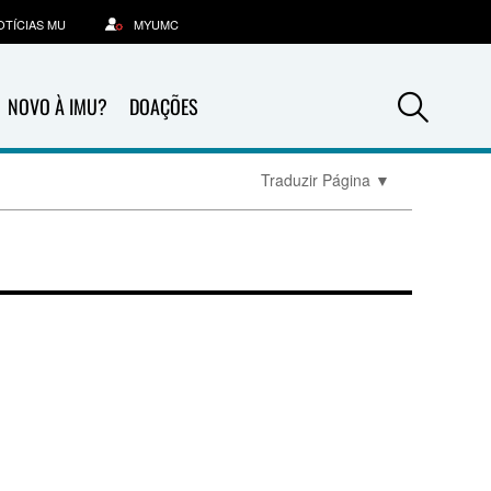
OTÍCIAS MU
MYUMC
Sea
NOVO À IMU?
DOAÇÕES
Traduzir Página
▼