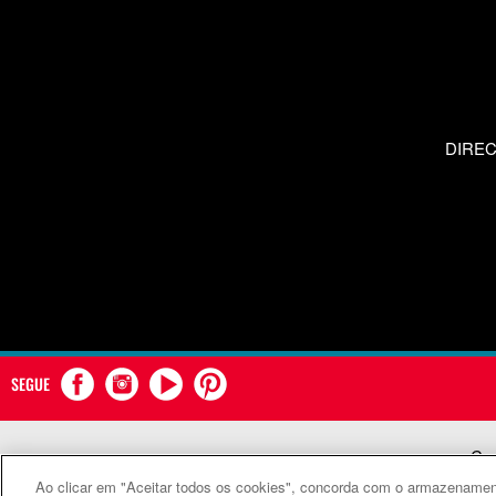
DIRE
SEGUE
Com
Ao clicar em "Aceitar todos os cookies", concorda com o armazenament
©