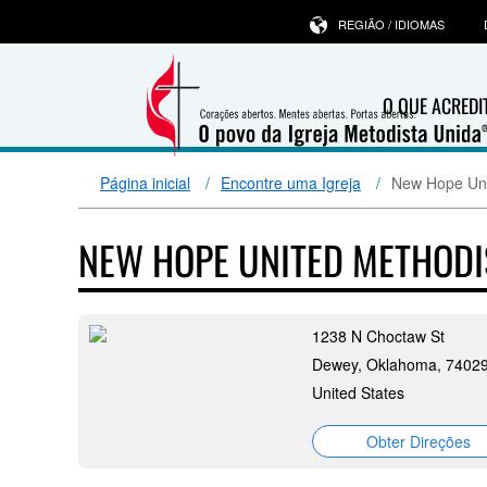
REGIÃO / IDIOMAS
O QUE ACRED
Página inicial
Encontre uma Igreja
New Hope Uni
NEW HOPE UNITED METHOD
1238 N Choctaw St
Dewey, Oklahoma, 7402
United States
Obter Direções