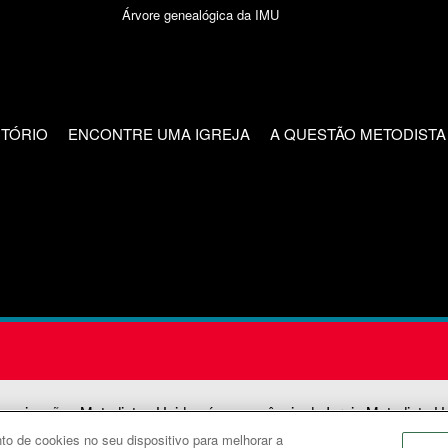
Árvore genealógica da IMU
CTÓRIO
ENCONTRE UMA IGREJA
A QUESTÃO METODISTA
unicações Metodistas Unidas é uma agência da Igreja Metodista U
o de cookies no seu dispositivo para melhorar a
2026
Comunicações Metodistas Unidas. Todos os direitos reservad