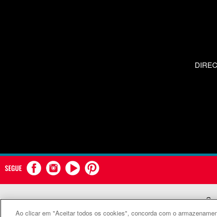
DIRE
SEGUE
Com
Ao clicar em "Aceitar todos os cookies", concorda com o armazenament
©