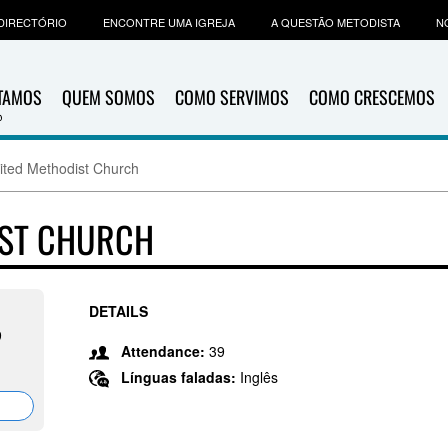
DIRECTÓRIO
ENCONTRE UMA IGREJA
A QUESTÃO METODISTA
N
ITAMOS
QUEM SOMOS
COMO SERVIMOS
COMO CRESCEMOS
ted Methodist Church
IST CHURCH
DETAILS
9
Attendance:
39
Línguas faladas:
Inglês