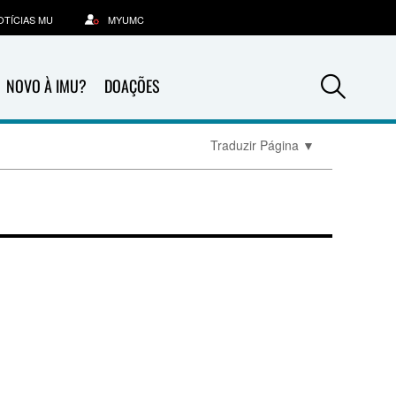
OTÍCIAS MU
MYUMC
Sea
NOVO À IMU?
DOAÇÕES
Traduzir Página
▼