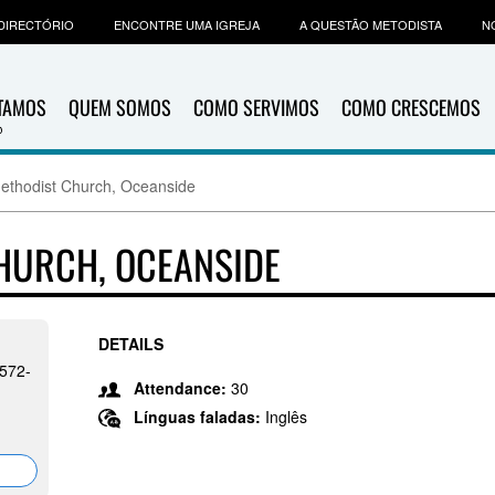
DIRECTÓRIO
ENCONTRE UMA IGREJA
A QUESTÃO METODISTA
N
ITAMOS
QUEM SOMOS
COMO SERVIMOS
COMO CRESCEMOS
Methodist Church, Oceanside
CHURCH, OCEANSIDE
DETAILS
572-
Attendance:
30
Línguas faladas:
Inglês