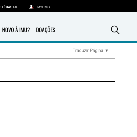
OTÍCIAS MU
MYUMC
Sea
NOVO À IMU?
DOAÇÕES
Traduzir Página
▼