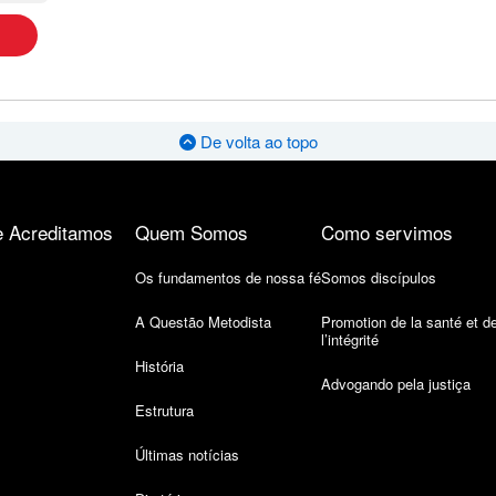
De volta ao topo
 Acreditamos
Quem Somos
Como servimos
Os fundamentos de nossa fé
Somos discípulos
A Questão Metodista
Promotion de la santé et d
l’intégrité
História
Advogando pela justiça
Estrutura
Últimas notícias