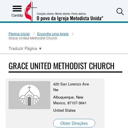
S
Cardápio
Página inicial
Encontre uma Igreja
Grace United Methodist Church
Traduzir Página
▼
GRACE UNITED METHODIST CHURCH
420 San Lorenzo Ave
Nw
Albuquerque, New
Mexico, 87107-3641
United States
Obter Direções