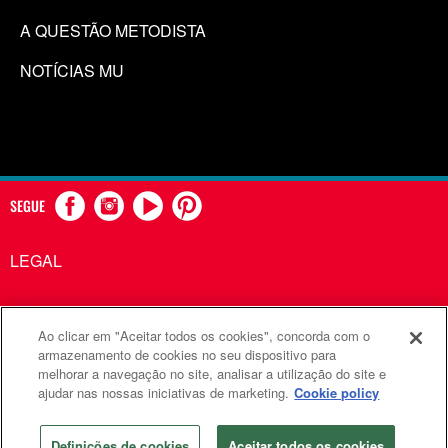
A QUESTÃO METODISTA
NOTÍCIAS MU
SEGUE
LEGAL
Ao clicar em "Aceitar todos os cookies", concorda com o
Comunicações Metodistas Unidas é uma agência da Igreja
armazenamento de cookies no seu dispositivo para
melhorar a navegação no site, analisar a utilização do site e
Metodista Unida
ajudar nas nossas iniciativas de marketing.
Cookie policy
©2026
Comunicações Metodistas Unidas. Todos os direitos
reservados
Definições de cookies
Aceitar todos os cookies