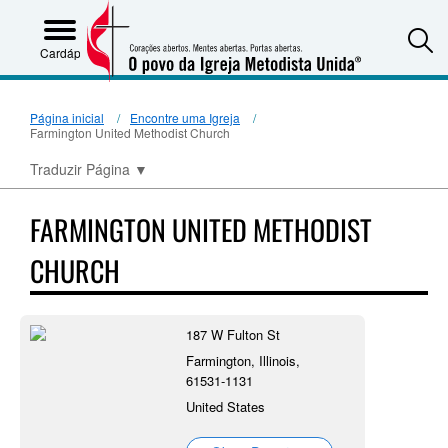
S
Cardápio
Página inicial
Encontre uma Igreja
Farmington United Methodist Church
Traduzir Página
▼
FARMINGTON UNITED METHODIST
CHURCH
187 W Fulton St
Farmington, Illinois,
61531-1131
United States