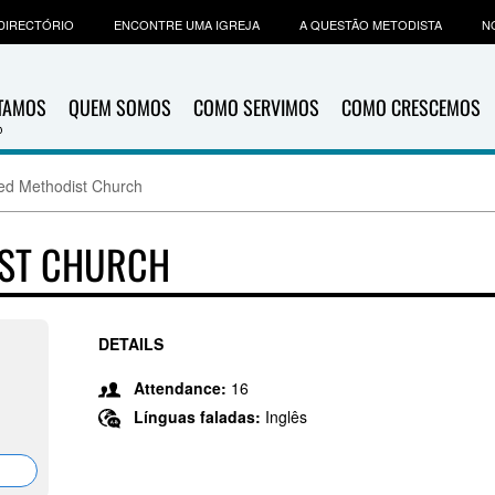
DIRECTÓRIO
ENCONTRE UMA IGREJA
A QUESTÃO METODISTA
N
ITAMOS
QUEM SOMOS
COMO SERVIMOS
COMO CRESCEMOS
ted Methodist Church
IST CHURCH
DETAILS
Attendance:
16
Línguas faladas:
Inglês