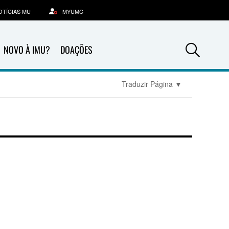
OTÍCIAS MU
MYUMC
Sea
NOVO À IMU?
DOAÇÕES
Traduzir Página
▼