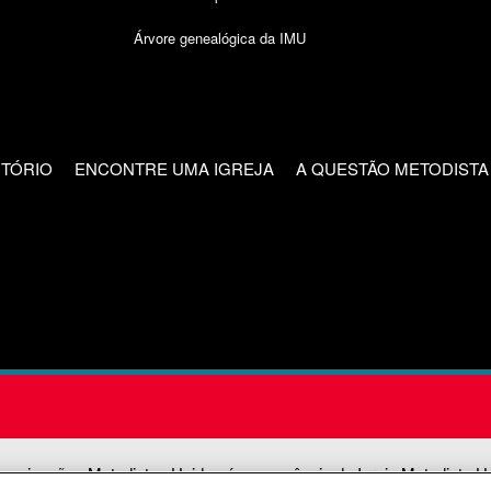
Árvore genealógica da IMU
CTÓRIO
ENCONTRE UMA IGREJA
A QUESTÃO METODISTA
unicações Metodistas Unidas é uma agência da Igreja Metodista U