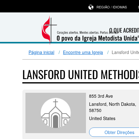
REGIÃO / IDIOMAS
O QUE ACRED
Página inicial
Encontre uma Igreja
Lansford Uni
LANSFORD UNITED METHOD
855 3rd Ave
Lansford, North Dakota,
58750
United States
Obter Direções