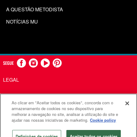
A QUESTÃO METODISTA
NOTÍCIAS MU
SEGUE
LEGAL
Ao clicar em "Aceitar todos os cookies", concorda com o
Comunicações Metodistas Unidas é uma agência da Igreja
armazenamento de cookies no seu dispositivo para
melhorar a navegação no site, analisar a utilização do site e
Metodista Unida
ajudar nas nossas iniciativas de marketing.
Cookie policy
©2026
Comunicações Metodistas Unidas. Todos os direitos
reservados
Definições de cookies
Aceitar todos os cookies