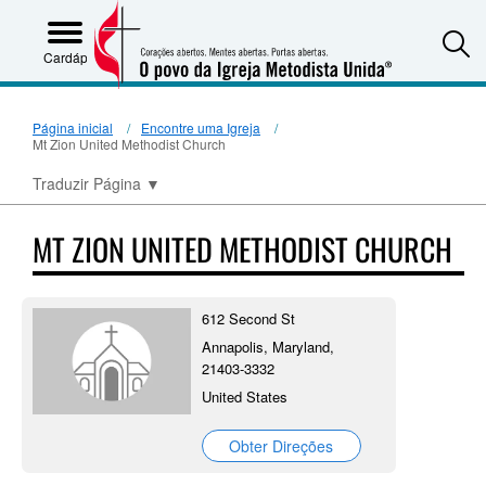
S
Cardápio
Página inicial
Encontre uma Igreja
Mt Zion United Methodist Church
Traduzir Página
▼
MT ZION UNITED METHODIST CHURCH
612 Second St
Annapolis, Maryland,
21403-3332
United States
Obter Direções