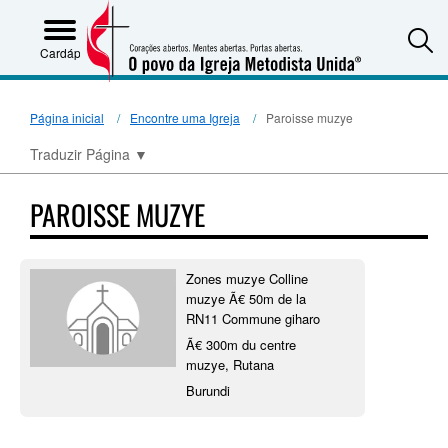
S
Cardápio
Página inicial
Encontre uma Igreja
Paroisse muzye
Traduzir Página
▼
PAROISSE MUZYE
Zones muzye Colline
muzye Ã€ 50m de la
RN11 Commune giharo
Ã€ 300m du centre
muzye, Rutana
Burundi