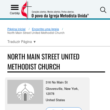
S
Cardápio
Página inicial
Encontre uma Igreja
North Main Street United Methodist Church
Traduzir Página
▼
NORTH MAIN STREET UNITED
METHODIST CHURCH
316 No Main St
Gloversville, New York,
12078
United States