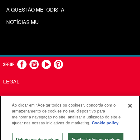
A QUESTÃO METODISTA
NOTÍCIAS MU
SEGUE
LEGAL
Ao clicar em "Aceitar todos os cookies", concorda com o
Comunicações Metodistas Unidas é uma agência da Igreja
armazenamento de cookies no seu dispositivo para
melhorar a navegação no site, analisar a utilização do site e
Metodista Unida
ajudar nas nossas iniciativas de marketing.
Cookie policy
©2026
Comunicações Metodistas Unidas. Todos os direitos
reservados
Definições de cookies
Aceitar todos os cookies