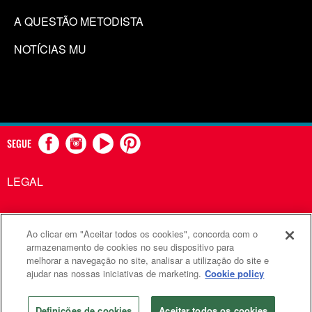
A QUESTÃO METODISTA
NOTÍCIAS MU
SEGUE
LEGAL
Ao clicar em "Aceitar todos os cookies", concorda com o
Comunicações Metodistas Unidas é uma agência da Igreja
armazenamento de cookies no seu dispositivo para
melhorar a navegação no site, analisar a utilização do site e
Metodista Unida
ajudar nas nossas iniciativas de marketing.
Cookie policy
©2026
Comunicações Metodistas Unidas. Todos os direitos
reservados
Definições de cookies
Aceitar todos os cookies