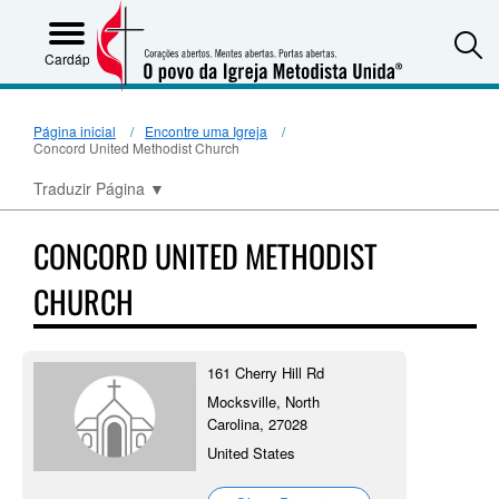
S
Cardápio
Página inicial
Encontre uma Igreja
Concord United Methodist Church
Traduzir Página
▼
CONCORD UNITED METHODIST
CHURCH
161 Cherry Hill Rd
Mocksville, North
Carolina, 27028
United States