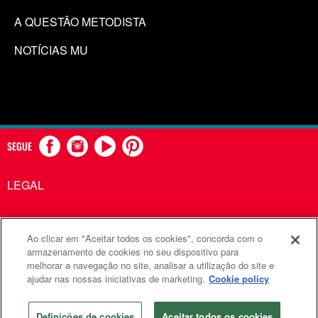
A QUESTÃO METODISTA
NOTÍCIAS MU
SEGUE
LEGAL
Ao clicar em "Aceitar todos os cookies", concorda com o
Comunicações Metodistas Unidas é uma agência da Igreja
armazenamento de cookies no seu dispositivo para
melhorar a navegação no site, analisar a utilização do site e
Metodista Unida
ajudar nas nossas iniciativas de marketing.
Cookie policy
©2026
Comunicações Metodistas Unidas. Todos os direitos
reservados
Definições de cookies
Aceitar todos os cookies