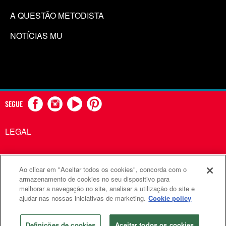
A QUESTÃO METODISTA
NOTÍCIAS MU
SEGUE
LEGAL
Ao clicar em "Aceitar todos os cookies", concorda com o
Comunicações Metodistas Unidas é uma agência da Igreja
armazenamento de cookies no seu dispositivo para
melhorar a navegação no site, analisar a utilização do site e
Metodista Unida
ajudar nas nossas iniciativas de marketing.
Cookie policy
©2026
Comunicações Metodistas Unidas. Todos os direitos
reservados
Definições de cookies
Aceitar todos os cookies