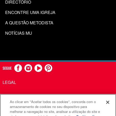
DIRECTÓRIO
ENCONTRE UMA IGREJA
A QUESTÃO METODISTA
NOTÍCIAS MU
SEGUE
LEGAL
Ao clicar em "Aceitar todos os cookies", concorda com o
Comunicações Metodistas Unidas é uma agência da Igreja
armazenamento de cookies no seu dispositivo para
melhorar a navegação no site, analisar a utilização do site e
Metodista Unida