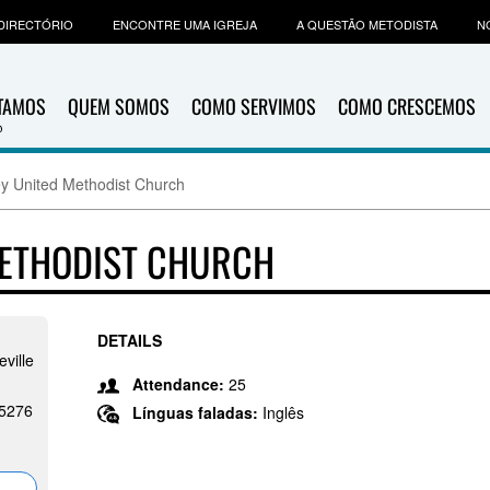
DIRECTÓRIO
ENCONTRE UMA IGREJA
A QUESTÃO METODISTA
N
ITAMOS
QUEM SOMOS
COMO SERVIMOS
COMO CRESCEMOS
ey United Methodist Church
METHODIST CHURCH
DETAILS
ville
Attendance:
25
25276
Línguas faladas:
Inglês