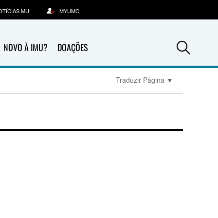
OTÍCIAS MU
MYUMC
Sea
NOVO À IMU?
DOAÇÕES
Traduzir Página
▼