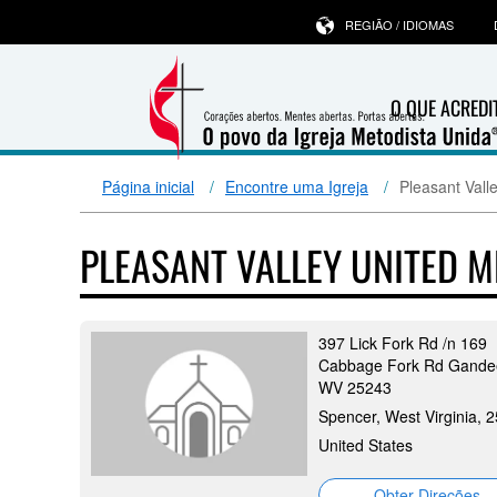
REGIÃO / IDIOMAS
O QUE ACRED
Página inicial
Encontre uma Igreja
Pleasant Vall
PLEASANT VALLEY UNITED 
397 Lick Fork Rd /n 169
Cabbage Fork Rd Gandee
WV 25243
Spencer, West Virginia, 
United States
Obter Direções