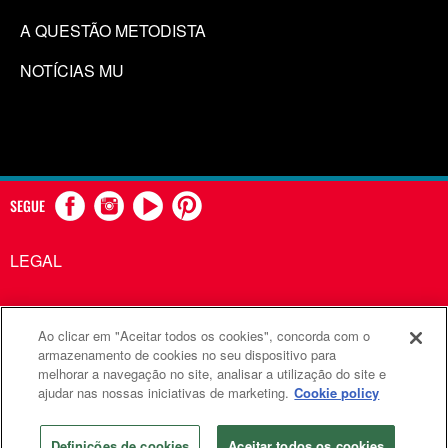
A QUESTÃO METODISTA
NOTÍCIAS MU
SEGUE
LEGAL
Ao clicar em "Aceitar todos os cookies", concorda com o
Comunicações Metodistas Unidas é uma agência da Igreja
armazenamento de cookies no seu dispositivo para
melhorar a navegação no site, analisar a utilização do site e
Metodista Unida
ajudar nas nossas iniciativas de marketing.
Cookie policy
©2026
Comunicações Metodistas Unidas. Todos os direitos
reservados
Definições de cookies
Aceitar todos os cookies