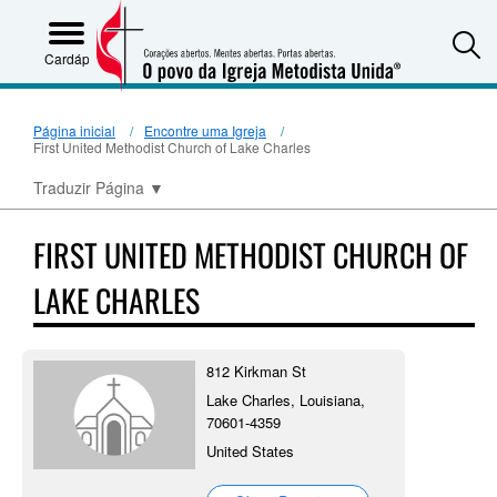
S
Cardápio
Página inicial
Encontre uma Igreja
First United Methodist Church of Lake Charles
Traduzir Página
▼
FIRST UNITED METHODIST CHURCH OF
LAKE CHARLES
812 Kirkman St
Lake Charles, Louisiana,
70601-4359
United States