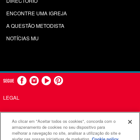
DIRECTÓRIO
ENCONTRE UMA IGREJA
A QUESTÃO METODISTA
NOTÍCIAS MU
SEGUE
LEGAL
Ao clicar em "Aceitar todos os cookies", concorda com o
Comunicações Metodistas Unidas é uma agência da Igreja
armazenamento de cookies no seu dispositivo para
melhorar a navegação no site, analisar a utilização do site e
Metodista Unida
ajudar nas nossas iniciativas de marketing.
Cookie policy