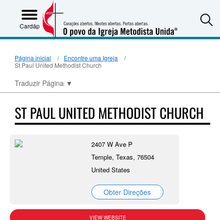
S
Cardápio
Página inicial
Encontre uma Igreja
St Paul United Methodist Church
Traduzir Página
▼
ST PAUL UNITED METHODIST CHURCH
2407 W Ave P
Temple, Texas, 76504
United States
Obter Direções
VIEW WEBSITE