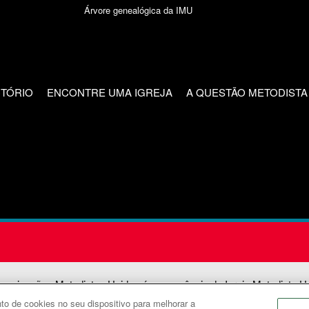
Árvore genealógica da IMU
CTÓRIO
ENCONTRE UMA IGREJA
A QUESTÃO METODISTA
unicações Metodistas Unidas é uma agência da Igreja Metodista U
o de cookies no seu dispositivo para melhorar a
2026
Comunicações Metodistas Unidas. Todos os direitos reservad