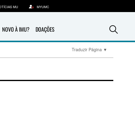
OTÍCIAS MU
MYUMC
Sea
NOVO À IMU?
DOAÇÕES
Traduzir Página
▼