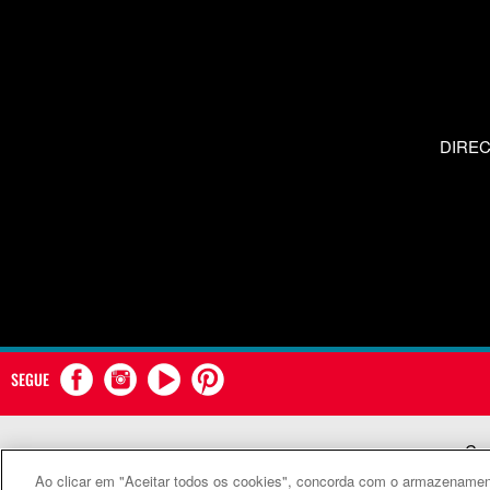
DIRE
SEGUE
Com
Ao clicar em "Aceitar todos os cookies", concorda com o armazenament
©