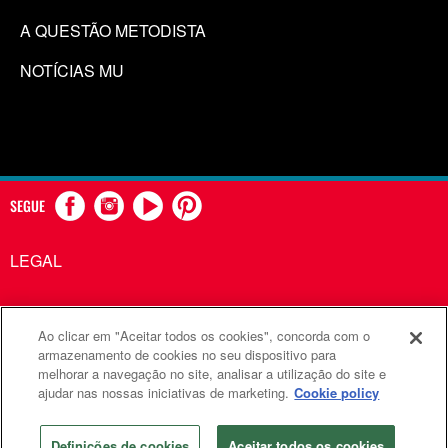
A QUESTÃO METODISTA
NOTÍCIAS MU
SEGUE
LEGAL
Ao clicar em "Aceitar todos os cookies", concorda com o
Comunicações Metodistas Unidas é uma agência da Igreja
armazenamento de cookies no seu dispositivo para
melhorar a navegação no site, analisar a utilização do site e
Metodista Unida
ajudar nas nossas iniciativas de marketing.
Cookie policy
©2026
Comunicações Metodistas Unidas. Todos os direitos
reservados
Definições de cookies
Aceitar todos os cookies