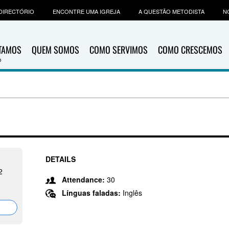
DIRECTÓRIO
ENCONTRE UMA IGREJA
A QUESTÃO METODISTA
N
ITAMOS
QUEM SOMOS
COMO SERVIMOS
COMO CRESCEMOS
DETAILS
2
Attendance:
30
Línguas faladas:
Inglês