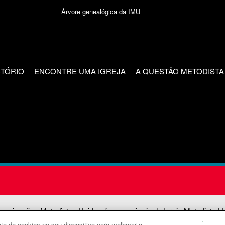
Árvore genealógica da IMU
CTÓRIO
ENCONTRE UMA IGREJA
A QUESTÃO METODISTA
unicações Metodistas Unidas é uma agência da Igreja Metodista U
o de cookies no seu dispositivo para melhorar a