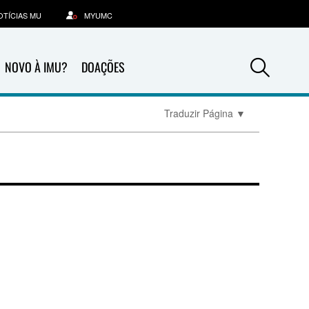
OTÍCIAS MU
MYUMC
Sea
NOVO À IMU?
DOAÇÕES
Traduzir Página
▼