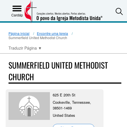
S
Cardápio
Página inicial
Encontre uma Igreja
Summerfield United Methodist Church
Traduzir Página
▼
SUMMERFIELD UNITED METHODIST
CHURCH
625 E 20th St
Cookeville, Tennessee,
38501-1469
United States