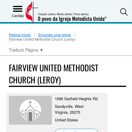
S
Cardápio
Página inicial
Encontre uma Igreja
Fairview United Methodist Church (Leroy)
Traduzir Página
▼
FAIRVIEW UNITED METHODIST
CHURCH (LEROY)
1595 Garfield Heights Rd
Sandyville, West
Virginia, 25275
United States