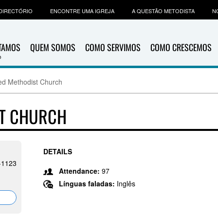
DIRECTÓRIO
ENCONTRE UMA IGREJA
A QUESTÃO METODISTA
N
ITAMOS
QUEM SOMOS
COMO SERVIMOS
COMO CRESCEMOS
ed Methodist Church
ST CHURCH
DETAILS
-1123
Attendance:
97
Línguas faladas:
Inglês