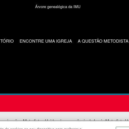
Árvore genealógica da IMU
CTÓRIO
ENCONTRE UMA IGREJA
A QUESTÃO METODISTA
unicações Metodistas Unidas é uma agência da Igreja Metodista U
o de cookies no seu dispositivo para melhorar a