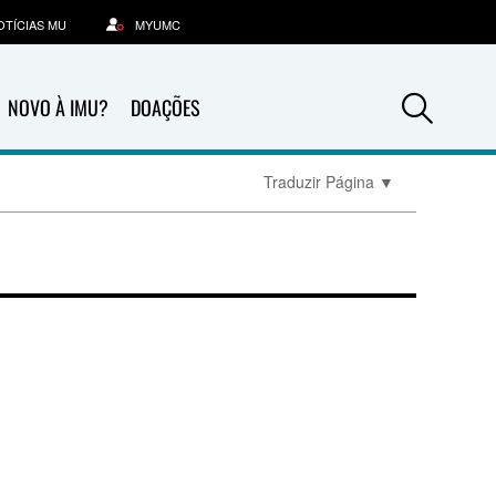
OTÍCIAS MU
MYUMC
Sea
NOVO À IMU?
DOAÇÕES
Traduzir Página
▼